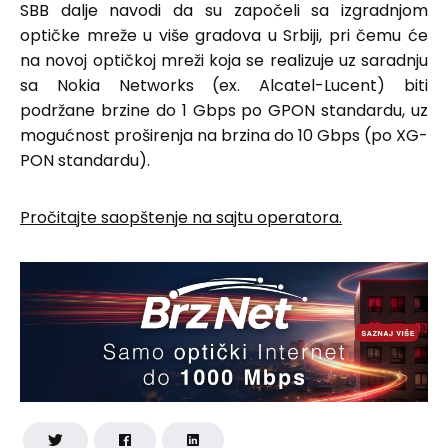
SBB dalje navodi da su započeli sa izgradnjom
optičke mreže u više gradova u Srbiji, pri čemu će
na novoj optičkoj mreži koja se realizuje uz saradnju
sa Nokia Networks (ex. Alcatel-Lucent) biti
podržane brzine do 1 Gbps po GPON standardu, uz
mogućnost proširenja na brzina do 10 Gbps (po XG-
PON standardu).
Pročitajte saopštenje na sajtu operatora.