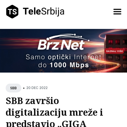
Pretražite
tekstove
•
20 DEC 2022
SBB
SBB završio
digitalizaciju mreže i
predstavio „GIGA