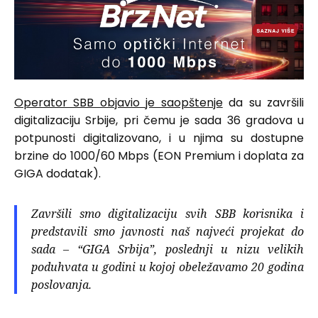
Operator SBB objavio je saopštenje
da su završili
digitalizaciju Srbije, pri čemu je sada 36 gradova u
potpunosti digitalizovano, i u njima su dostupne
brzine do 1000/60 Mbps (EON Premium i doplata za
GIGA dodatak).
Završili smo digitalizaciju svih SBB korisnika i
predstavili smo javnosti naš najveći projekat do
sada – “GIGA Srbija”, poslednji u nizu velikih
poduhvata u godini u kojoj obeležavamo 20 godina
poslovanja.