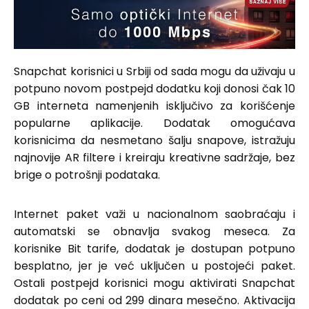
Snapchat korisnici u Srbiji od sada mogu da uživaju u
potpuno novom postpejd dodatku koji donosi čak 10
GB interneta namenjenih isključivo za korišćenje
popularne aplikacije. Dodatak omogućava
korisnicima da nesmetano šalju snapove, istražuju
najnovije AR filtere i kreiraju kreativne sadržaje, bez
brige o potrošnji podataka.
Internet paket važi u nacionalnom saobraćaju i
automatski se obnavlja svakog meseca. Za
korisnike Bit tarife, dodatak je dostupan potpuno
besplatno, jer je već uključen u postojeći paket.
Ostali postpejd korisnici mogu aktivirati Snapchat
dodatak po ceni od 299 dinara mesečno. Aktivacija