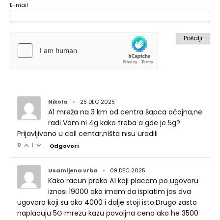
E-mail
Nikola
•
25 DEC 2025
A1 mreža na 3 km od centra šapca očajna,ne
radi Vam ni 4g kako treba a gde je 5g?
Prijavljivano u call centar,ništa nisu uradili
0
|
Odgovori
Usamljena vrba
•
09 DEC 2025
Kako racun preko A1 koji placam po ugovoru
iznosi 19000 ako imam da isplatim jos dva
ugovora koji su oko 4000 i dalje stoji isto.Drugo zasto
naplacuju 5G mrezu kazu povoljna cena ako he 3500