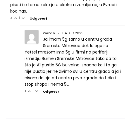
pisati i o tome kako je u okolnim zemljama, u Evropi i
kod nas.
4
|
Odgovori
Goran
•
04 DEC 2025
Ja imam 5g samo u centru grada
Sremska Mitrovica dok lolega sa
Yettel mrežom ima 5g u firmi na periferiji
izmedju Rume i Sremske Mitrovice tako da to
što je A1 pustio 5G buivalno ispadne ko i fa ga
nije pustio jer ne živimo svi u centru grada a ja i
nisam dalejo od centra prva zgrada do Lidla i
stop shopa i nema 5G.
1
|
Odgovori