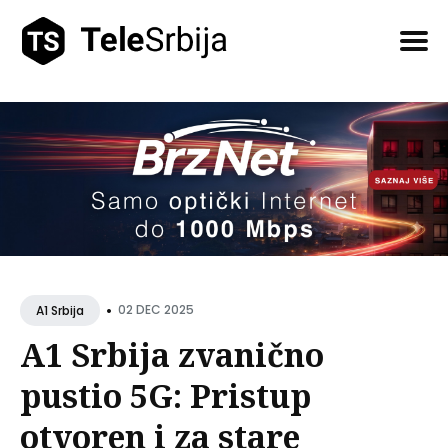
Pretražite
tekstove
•
02 DEC 2025
A1 Srbija
A1 Srbija zvanično
pustio 5G: Pristup
otvoren i za stare