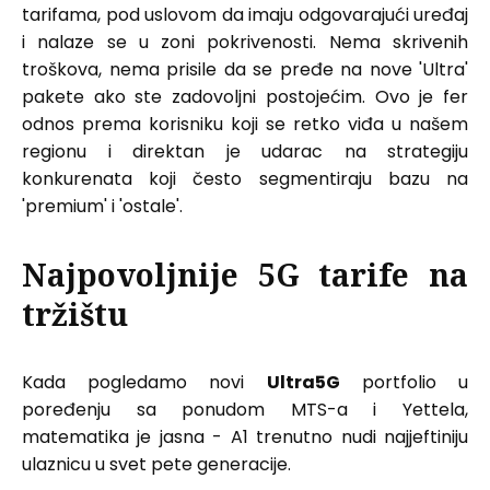
tarifama, pod uslovom da imaju odgovarajući uređaj
i nalaze se u zoni pokrivenosti. Nema skrivenih
troškova, nema prisile da se pređe na nove 'Ultra'
pakete ako ste zadovoljni postojećim. Ovo je fer
odnos prema korisniku koji se retko viđa u našem
regionu i direktan je udarac na strategiju
konkurenata koji često segmentiraju bazu na
'premium' i 'ostale'.
Najpovoljnije 5G tarife na
tržištu
Kada pogledamo novi
Ultra5G
portfolio u
poređenju sa ponudom MTS-a i Yettela,
matematika je jasna - A1 trenutno nudi najjeftiniju
ulaznicu u svet pete generacije.