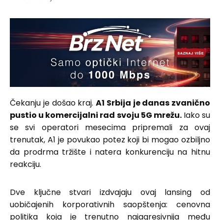
Čekanju je došao kraj.
A1 Srbija je danas zvanično
pustio u komercijalni rad svoju 5G mrežu.
Iako su
se svi operatori mesecima pripremali za ovaj
trenutak, A1 je povukao potez koji bi mogao ozbiljno
da prodrma tržište i natera konkurenciju na hitnu
reakciju.
Dve ključne stvari izdvajaju ovaj lansing od
uobičajenih korporativnih saopštenja: cenovna
politika koja je trenutno najagresivnija među