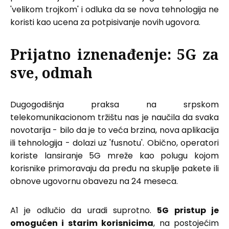
'velikom trojkom' i odluka da se nova tehnologija ne
koristi kao ucena za potpisivanje novih ugovora.
Prijatno iznenađenje: 5G za
sve, odmah
Dugogodišnja praksa na srpskom
telekomunikacionom tržištu nas je naučila da svaka
novotarija - bilo da je to veća brzina, nova aplikacija
ili tehnologija - dolazi uz 'fusnotu'. Obično, operatori
koriste lansiranje 5G mreže kao polugu kojom
korisnike primoravaju da pređu na skuplje pakete ili
obnove ugovornu obavezu na 24 meseca.
A1 je odlučio da uradi suprotno.
5G pristup je
omogućen i starim korisnicima
, na postojećim