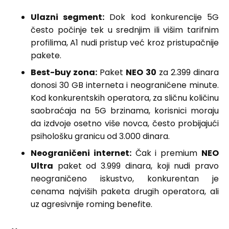
Ulazni segment:
Dok kod konkurencije 5G
često počinje tek u srednjim ili višim tarifnim
profilima, A1 nudi pristup već kroz pristupačnije
pakete.
Best-buy zona:
Paket
NEO 30
za 2.399 dinara
donosi 30 GB interneta i neograničene minute.
Kod konkurentskih operatora, za sličnu količinu
saobraćaja na 5G brzinama, korisnici moraju
da izdvoje osetno više novca, često probijajući
psihološku granicu od 3.000 dinara.
Neograničeni internet:
Čak i premium
NEO
Ultra
paket od 3.999 dinara, koji nudi pravo
neograničeno iskustvo, konkurentan je
cenama najviših paketa drugih operatora, ali
uz agresivnije roming benefite.