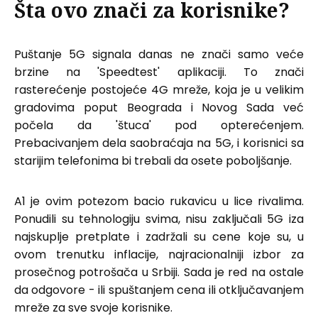
Šta ovo znači za korisnike?
Puštanje 5G signala danas ne znači samo veće
brzine na 'Speedtest' aplikaciji. To znači
rasterećenje postojeće 4G mreže, koja je u velikim
gradovima poput Beograda i Novog Sada već
počela da 'štuca' pod opterećenjem.
Prebacivanjem dela saobraćaja na 5G, i korisnici sa
starijim telefonima bi trebali da osete poboljšanje.
A1 je ovim potezom bacio rukavicu u lice rivalima.
Ponudili su tehnologiju svima, nisu zaključali 5G iza
najskuplje pretplate i zadržali su cene koje su, u
ovom trenutku inflacije, najracionalniji izbor za
prosečnog potrošača u Srbiji. Sada je red na ostale
da odgovore - ili spuštanjem cena ili otključavanjem
mreže za sve svoje korisnike.