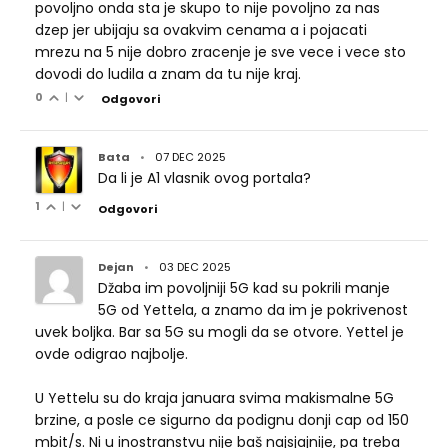
povoljno onda sta je skupo to nije povoljno za nas
dzep jer ubijaju sa ovakvim cenama a i pojacati
mrezu na 5 nije dobro zracenje je sve vece i vece sto
dovodi do ludila a znam da tu nije kraj.
0
|
Odgovori
Bata
•
07 DEC 2025
Da li je A1 vlasnik ovog portala?
1
|
Odgovori
Dejan
•
03 DEC 2025
Džaba im povoljniji 5G kad su pokrili manje
5G od Yettela, a znamo da im je pokrivenost
uvek boljka. Bar sa 5G su mogli da se otvore. Yettel je
ovde odigrao najbolje.
U Yettelu su do kraja januara svima makismalne 5G
brzine, a posle ce sigurno da podignu donji cap od 150
mbit/s. Ni u inostranstvu nije baš najsjajnije, pa treba