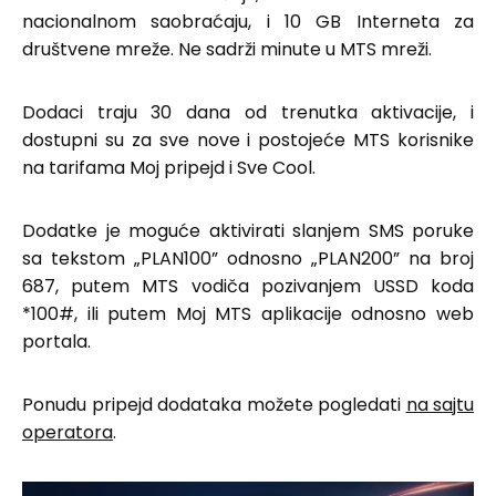
nacionalnom saobraćaju, i 10 GB Interneta za
društvene mreže. Ne sadrži minute u MTS mreži.
Dodaci traju 30 dana od trenutka aktivacije, i
dostupni su za sve nove i postojeće MTS korisnike
na tarifama Moj pripejd i Sve Cool.
Dodatke je moguće aktivirati slanjem SMS poruke
sa tekstom „PLAN100” odnosno „PLAN200” na broj
687, putem MTS vodiča pozivanjem USSD koda
*100#, ili putem Moj MTS aplikacije odnosno web
portala.
Ponudu pripejd dodataka možete pogledati
na sajtu
operatora
.