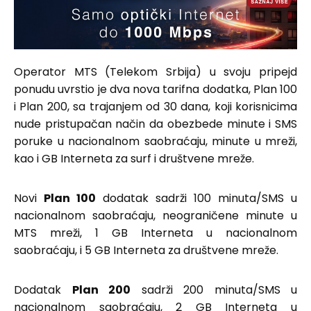
Operator MTS (Telekom Srbija) u svoju pripejd
ponudu uvrstio je dva nova tarifna dodatka, Plan 100
i Plan 200, sa trajanjem od 30 dana, koji korisnicima
nude pristupačan način da obezbede minute i SMS
poruke u nacionalnom saobraćaju, minute u mreži,
kao i GB Interneta za surf i društvene mreže.
Novi
Plan 100
dodatak sadrži 100 minuta/SMS u
nacionalnom saobraćaju, neograničene minute u
MTS mreži, 1 GB Interneta u nacionalnom
saobraćaju, i 5 GB Interneta za društvene mreže.
Dodatak
Plan 200
sadrži 200 minuta/SMS u
nacionalnom saobraćaju, 2 GB Interneta u