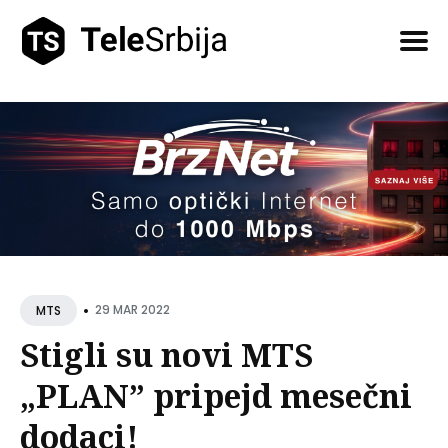
Pretražite
tekstove
•
29 MAR 2022
MTS
Stigli su novi MTS
„PLAN” pripejd mesečni
dodaci!