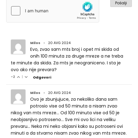
Milos
•
20 AVG 2024
Evo, zvao sam mts broj i opet mi skida od
onih 100 minuta za druge mreze a ne treba
te minute da skida. Za mts je neograniceno. I sta je
ovo ako nije prevara?
-2
|
Odgovori
Milos
•
20 AVG 2024
Ovo je zbunjujuce, za nekoliko dana sam
potrosio vise od 50 minuta a nisam zvao
nikog van mts mreze... Od 100 minuta vise od 50 je
neobjasnjivo potroseno... Sve mi ovo lici na veliku
prevaru... Neka mi neko objasni kako su potroseni ovi
minuti a da stvarno nisam zvao nikog van mts mreze.