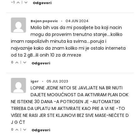
-1
|
Odgovori
Bojan popovic
•
04 JUN 2024
Molio bih vas da mi posaljete ba koji nacin
mogu da proverim trenutno stanje....koliko
imam raspolizivih minuta ka svima....poruja i
najvaznije kako da znam koliko mi je ostalo interneta
od ta 2 gB...ili onih 10 za dr.mreze
0
|
Odgovori
igor
•
05 JUL 2023
LOPINE JEDNE NITOI SE JAVLJATE NA BR NIUTI
DAJETE MOGUĆNOST DA AKTIVIRAM PLAN DOK
NE ISTEKNE 30 DANA -A POTROSEN JE -AUTOMATSKI
TRREBA DA UPLATU MI AKTIVIRATE KAO PRE A VI NE -TO
VIŠEE NE RASI JER STE KLJUNOVI BEZ SIVE MASE-NEĆETE D
J G ĆT
0
|
Odgovori