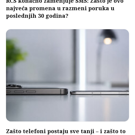
RCS konačno zamenjuje SMS: Zašto je ovo
najveća promena u razmeni poruka u
poslednjih 30 godina?
Zašto telefoni postaju sve tanji – i zašto to