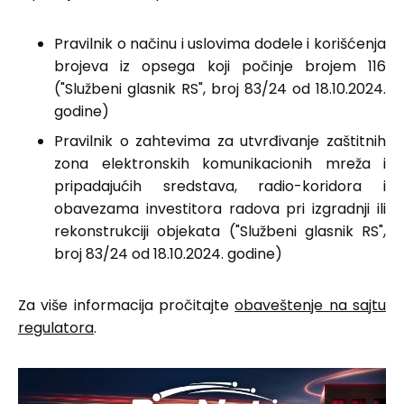
Pravilnik o načinu i uslovima dodele i korišćenja
brojeva iz opsega koji počinje brojem 116
("Službeni glasnik RS", broj 83/24 od 18.10.2024.
godine)
Pravilnik o zahtevima za utvrđivanje zaštitnih
zona elektronskih komunikacionih mreža i
pripadajućih sredstava, radio-koridora i
obavezama investitora radova pri izgradnji ili
rekonstrukciji objekata ("Službeni glasnik RS",
broj 83/24 od 18.10.2024. godine)
Za više informacija pročitajte
obaveštenje na sajtu
regulatora
.