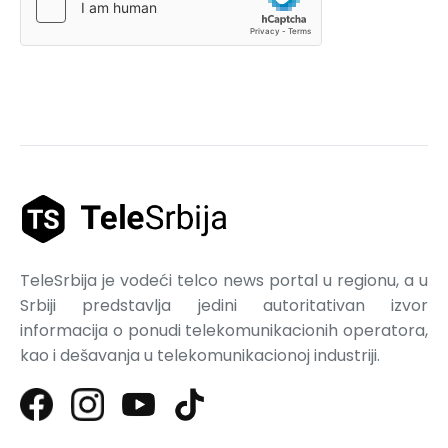
TeleSrbija je vodeći telco news portal u regionu, a u
Srbiji predstavlja jedini autoritativan izvor
informacija o ponudi telekomunikacionih operatora,
kao i dešavanja u telekomunikacionoj industriji.