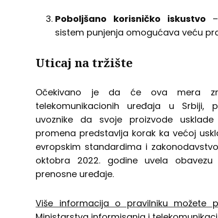
Poboljšano korisničko iskustvo
– 
sistem punjenja omogućava veću prakt
Uticaj na tržište
Očekivano je da će ova mera znač
telekomunikacionih uređaja u Srbiji, 
uvoznike da svoje proizvode usklad
promena predstavlja korak ka većoj usk
evropskim standardima i zakonodavstv
oktobra 2022. godine uvela obavezu
prenosne uređaje.
Više informacija o pravilniku možete 
Ministarstva informisanja i telekomunikaci