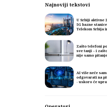
Najnoviji tekstovi
U Srbiji aktivne 
5G bazne stanice
Telekom Srbija 
najveći broj
Zašto telefoni p
sve tanji – i zašt
nije samo pitanj
dizajna
AI više neće sam
odgovarati na pi
- uskoro će upra
mobilnim mreža
Operatori