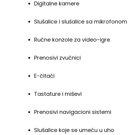
Digitalne kamere
Slušalice i slušalice sa mikrofonom
Ručne konzole za video-igre
Prenosivi zvučnici
E-čitači
Tastature i miševi
Prenosivi navigacioni sistemi
Slušalice koje se umeću u uho