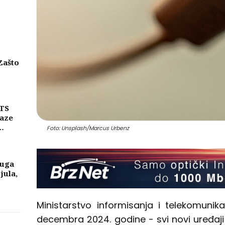
Zašto
eni
njih
MTS
laze
Foto: Unsplash/Marcus Urbenz
ike
a
luga
 jula,
Ministarstvo informisanja i telekomunika
decembra 2024. godine - svi novi uređaji 