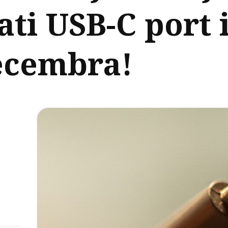
ti USB-C port i
decembra!