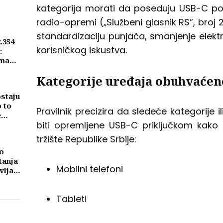
kategorija morati da poseduju USB-C por
radio-opremi („Službeni glasnik RS”, broj 
standardizaciju punjača, smanjenje elekt
2.354
korisničkog iskustva.
:
ima
Kategorije uređaja obuhvaće
ostaju
o to
Pravilnik precizira da sledeće kategorije
e
biti opremljene USB-C priključkom kako
tržište Republike Srbije:
o
tanja
Mobilni telefoni
vljati
ma
Tableti