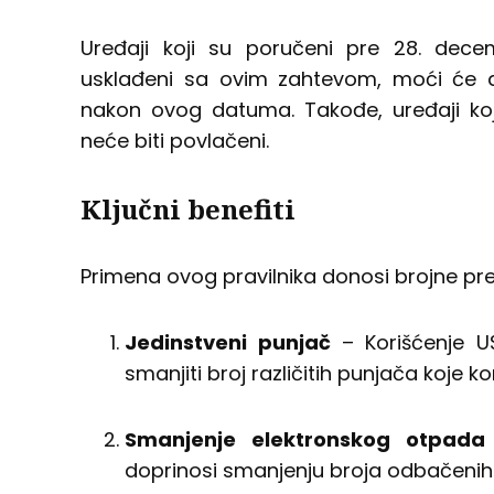
Uređaji koji su poručeni pre 28. dece
usklađeni sa ovim zahtevom, moći će da
nakon ovog datuma. Takođe, uređaji koj
neće biti povlačeni.
Ključni benefiti
Primena ovog pravilnika donosi brojne pre
Jedinstveni punjač
– Korišćenje U
smanjiti broj različitih punjača koje k
Smanjenje elektronskog otpada
doprinosi smanjenju broja odbačenih