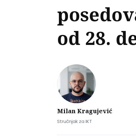
posedova
od 28. 
Milan Kragujević
Stručnjak za IKT