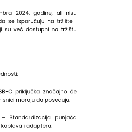
mbra 2024. godine, ali nisu
 se isporučuju na tržište i
i su već dostupni na tržištu
dnosti:
SB-C priključka značajno će
orisnici moraju da poseduju.
– Standardizacija punjača
 kablova i adaptera.