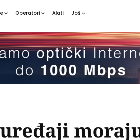
je
Operatori
Alati
Još
ažite
tove
 uređaji moraj