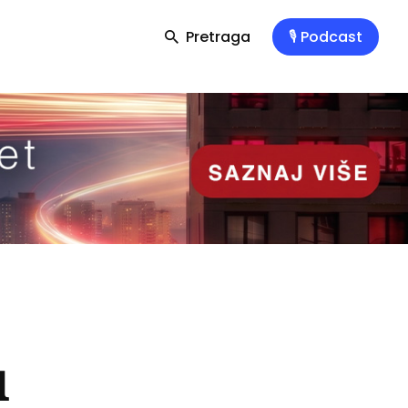
Pretraga
🎙️ Podcast
u