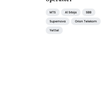
MTS
A1 Srbija
SBB
Supernova
Orion Telekom
Yettel