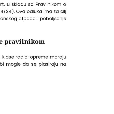
t, u skladu sa Pravilnikom o
24/24). Ova odluka ima za cilj
ronskog otpada i poboljšanje
ne pravilnikom
 ili klase radio-opreme moraju
 bi mogle da se plasiraju na