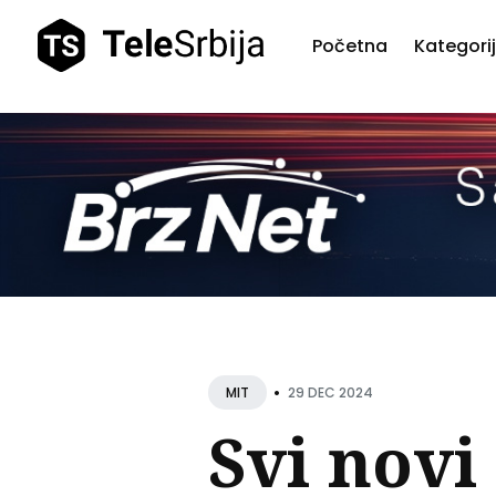
Početna
Kategori
Pretr
teks
•
29 DEC 2024
MIT
Svi novi