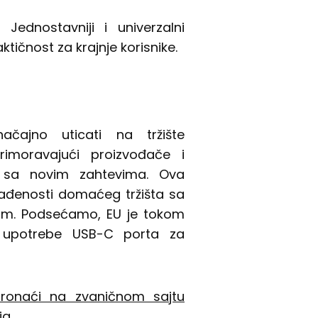
Jednostavniji i univerzalni
ičnost za krajnje korisnike.
ajno uticati na tržište
primoravajući proizvođače i
e sa novim zahtevima. Ova
lađenosti domaćeg tržišta sa
om. Podsećamo, EU je tokom
 upotrebe USB-C porta za
pronaći na zvaničnom sajtu
ja.