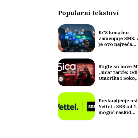
Popularni tekstovi
RCS konačno
zamenjuje SMS: 
je ovo najveća
promena u razm
poruka u posled
30 godina?
Stigle su nove 
„5ica” tarife: Od
Omorika i Soko,
fokus na 5G i vel
količine internet
Poskupljenje us
Yettel i SBB od 1.
moguć raskid
ugovora