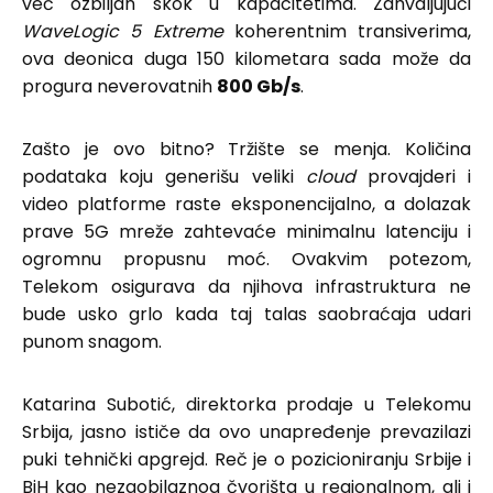
već ozbiljan skok u kapacitetima. Zahvaljujući
WaveLogic 5 Extreme
koherentnim transiverima,
ova deonica duga 150 kilometara sada može da
progura neverovatnih
800 Gb/s
.
Zašto je ovo bitno? Tržište se menja. Količina
podataka koju generišu veliki
cloud
provajderi i
video platforme raste eksponencijalno, a dolazak
prave 5G mreže zahtevaće minimalnu latenciju i
ogromnu propusnu moć. Ovakvim potezom,
Telekom osigurava da njihova infrastruktura ne
bude usko grlo kada taj talas saobraćaja udari
punom snagom.
Katarina Subotić, direktorka prodaje u Telekomu
Srbija, jasno ističe da ovo unapređenje prevazilazi
puki tehnički apgrejd. Reč je o pozicioniranju Srbije i
BiH kao nezaobilaznog čvorišta u regionalnom, ali i