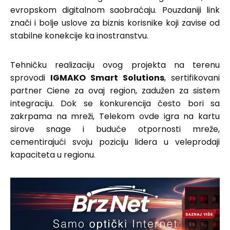
evropskom digitalnom saobraćaju. Pouzdaniji link
znači i bolje uslove za biznis korisnike koji zavise od
stabilne konekcije ka inostranstvu.
Tehničku realizaciju ovog projekta na terenu
sprovodi
IGMAKO Smart Solutions
, sertifikovani
partner Ciene za ovaj region, zadužen za sistem
integraciju. Dok se konkurencija često bori sa
zakrpama na mreži, Telekom ovde igra na kartu
sirove snage i buduće otpornosti mreže,
cementirajući svoju poziciju lidera u veleprodaji
kapaciteta u regionu.