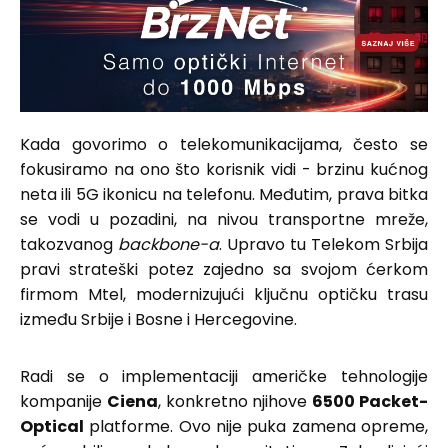
Kada govorimo o telekomunikacijama, često se
fokusiramo na ono što korisnik vidi - brzinu kućnog
neta ili 5G ikonicu na telefonu. Međutim, prava bitka
se vodi u pozadini, na nivou transportne mreže,
takozvanog
backbone-a
. Upravo tu Telekom Srbija
pravi strateški potez zajedno sa svojom ćerkom
firmom Mtel, modernizujući ključnu optičku trasu
između Srbije i Bosne i Hercegovine.
Radi se o implementaciji američke tehnologije
kompanije
Ciena
, konkretno njihove
6500 Packet-
Optical
platforme. Ovo nije puka zamena opreme,