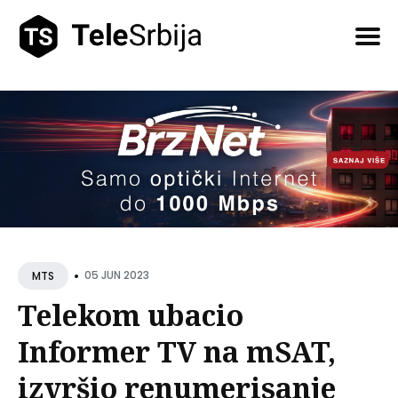
Pretražite
tekstove
•
05 JUN 2023
MTS
Telekom ubacio
Informer TV na mSAT,
izvršio renumerisanje