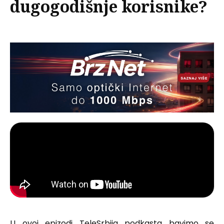
dugogodišnje korisnike?
U ovoj epizodi TeleSrbija podkasta bavimo se