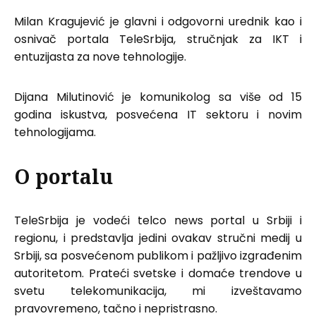
Milan Kragujević je glavni i odgovorni urednik kao i
osnivač portala TeleSrbija, stručnjak za IKT i
entuzijasta za nove tehnologije.
Dijana Milutinović je komunikolog sa više od 15
godina iskustva, posvećena IT sektoru i novim
tehnologijama.
O portalu
TeleSrbija je vodeći telco news portal u Srbiji i
regionu, i predstavlja jedini ovakav stručni medij u
Srbiji, sa posvećenom publikom i pažljivo izgrađenim
autoritetom. Prateći svetske i domaće trendove u
svetu telekomunikacija, mi izveštavamo
pravovremeno, tačno i nepristrasno.