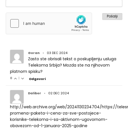
Goran
•
03 DEC 2024
Zasto ste obrisali tekst o poskupljenju usluga
Telekoma Srbija? Mozda ste na njihovom
platnom spisku?
0
|
Odgovori
Dalibor
•
02 DEC 2024
http://web.archive.org/web/20241130234704/https://telesrb
promena-paketa-i-cena-za-sve-postojece-
korisnike-telekoma-i-sa-aktivnom-ugovornom-
obavezom-od-1-januara-2025-godine