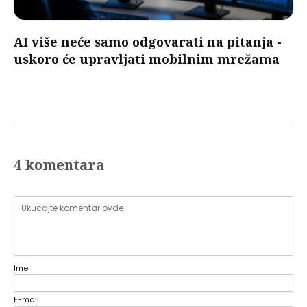
AI više neće samo odgovarati na pitanja -
uskoro će upravljati mobilnim mrežama
4 komentara
Ime
E-mail