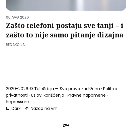
06 AVG 2026
Zašto telefoni postaju sve tanji – i
zašto to nije samo pitanje dizajna
REDAKCIJA
2020-2026 ©
TeleSrbija
— Sva prava zadržana ·
Politika
privatnosti
·
Uslovi korišćenja
·
Pravne napomene
·
Impressum
Dark
Nazad na vrh