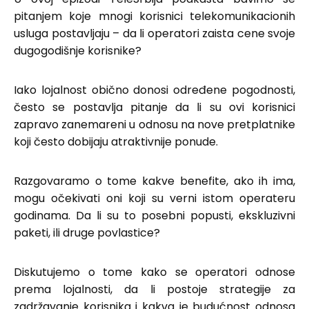
pitanjem koje mnogi korisnici telekomunikacionih
usluga postavljaju – da li operatori zaista cene svoje
dugogodišnje korisnike?
Iako lojalnost obično donosi određene pogodnosti,
često se postavlja pitanje da li su ovi korisnici
zapravo zanemareni u odnosu na nove pretplatnike
koji često dobijaju atraktivnije ponude.
Razgovaramo o tome kakve benefite, ako ih ima,
mogu očekivati oni koji su verni istom operateru
godinama. Da li su to posebni popusti, ekskluzivni
paketi, ili druge povlastice?
Diskutujemo o tome kako se operatori odnose
prema lojalnosti, da li postoje strategije za
zadržavanje korisnika i kakva je budućnost odnosa