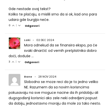
Gde nestade ovaj tekst?
Koliko te plaćaju, a mislili smo da si ok, kad ono para
udara gde burgija neće.
0
|
Odgovori
Laki
•
02 DEC 2024
Mora odnekud da se finansira ekspo, pa će
svaki dinarčić od vernih pretplatnika dobro
doći, doduše ...
3
|
Odgovori
Bane
•
28 NOV 2024
Slobodno se moze reci da je to jedno veliko
NE. Razumem da sa novim korisncima
pokusavaju na sve moguce nacine da ih pridobiju ali
dugogodisnji korisnici ako zele neki odredjeni popust
da dobiju, jednostavno moraju da mole za tako nesto.