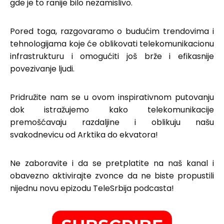
gde je to ranije bilo nezamislivo.
Pored toga, razgovaramo o budućim trendovima i
tehnologijama koje će oblikovati telekomunikacionu
infrastrukturu i omogućiti još brže i efikasnije
povezivanje ljudi.
Pridružite nam se u ovom inspirativnom putovanju
dok istražujemo kako telekomunikacije
premošćavaju razdaljine i oblikuju našu
svakodnevicu od Arktika do ekvatora!
Ne zaboravite i da se pretplatite na naš kanal i
obavezno aktivirajte zvonce da ne biste propustili
nijednu novu epizodu TeleSrbija podcasta!