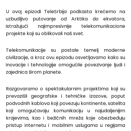
U ovoj epizodi TeleSrbija podkasta krećemo na
uzbudljivo putovanje od Arktika do ekvatora,
istražujući najimpresivnije telekomunikacione
projekte koji su oblikovali naš svet.
Telekomunikacije su postale temelj moderne
civilizacije, a kroz ovu epizodu osvetljavamo kako su
inovacije i tehnologije omogućile povezivanje ljudi i
zajednica širom planete.
Razgovaramo o spektakularnim projektima koji su
prevazišli geografske i tehničke izazove, poput
podvodnih kablova koji povezuju kontinente, satelita
koji omogućavaju komunikaciju u najudaljenijim
krajevima, kao i bežičnih mreža koje obezbeđuju
pristup internetu i mobilnim uslugama u regijama