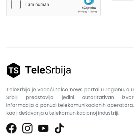
TeleSrbija je vodeći telco news portal u regionu, a u
Srbiji predstavlja jedini autoritativan izvor
informacija o ponudi telekomunikacionih operatora,
kao i dešavanja u telekomunikacionoj industriji.