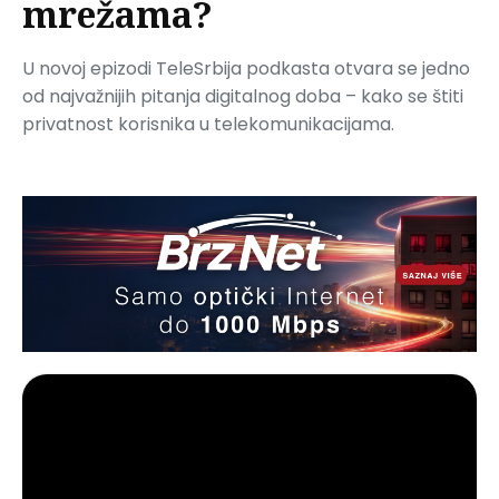
mrežama?
U novoj epizodi TeleSrbija podkasta otvara se jedno
od najvažnijih pitanja digitalnog doba – kako se štiti
privatnost korisnika u telekomunikacijama.