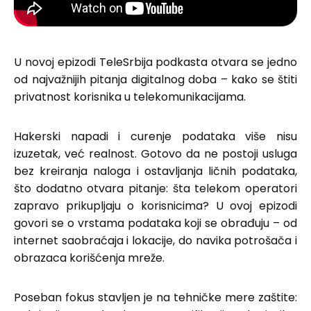
U novoj epizodi TeleSrbija podkasta otvara se jedno
od najvažnijih pitanja digitalnog doba – kako se štiti
privatnost korisnika u telekomunikacijama.
Hakerski napadi i curenje podataka više nisu
izuzetak, već realnost. Gotovo da ne postoji usluga
bez kreiranja naloga i ostavljanja ličnih podataka,
što dodatno otvara pitanje: šta telekom operatori
zapravo prikupljaju o korisnicima? U ovoj epizodi
govori se o vrstama podataka koji se obrađuju – od
internet saobraćaja i lokacije, do navika potrošača i
obrazaca korišćenja mreže.
Poseban fokus stavljen je na tehničke mere zaštite: