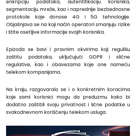
enkripciju podataka, autentifikaciju korisnika,
segmentaciju mreže, kao i naprednije bezbednosne
protokole koje donose 4G i 5G tehnologije.
Objašnjava se na koji način operatori smanjuju rizike
i štite osetljive informacije svojih korisnika.
Epizoda se bavi i pravnim okvirima koji regulišu
zaštitu podataka, uključujući GDPR i slične
regulative, kao i obavezama koje one nameću
telekom kompanijama.
Na kraju, razgovaralo se i o konkretnim koracima
koje sami korisnici mogu da preduzmu kako bi
dodatno zaštitili svoju privatnost i lične podatke u
svakodnevnom korišćenju telekom usluga.