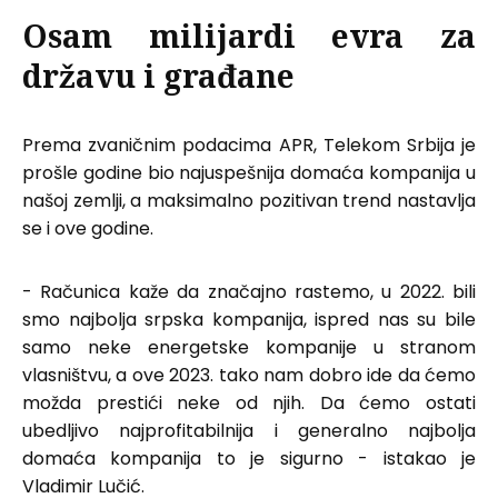
Osam milijardi evra za
državu i građane
Prema zvaničnim podacima APR, Telekom Srbija je
prošle godine bio najuspešnija domaća kompanija u
našoj zemlji, a maksimalno pozitivan trend nastavlja
se i ove godine.
- Računica kaže da značajno rastemo, u 2022. bili
smo najbolja srpska kompanija, ispred nas su bile
samo neke energetske kompanije u stranom
vlasništvu, a ove 2023. tako nam dobro ide da ćemo
možda prestići neke od njih. Da ćemo ostati
ubedljivo najprofitabilnija i generalno najbolja
domaća kompanija to je sigurno - istakao je
Vladimir Lučić.