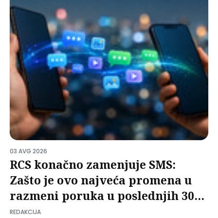
03 AVG 2026
RCS konačno zamenjuje SMS:
Zašto je ovo najveća promena u
razmeni poruka u poslednjih 30
godina?
REDAKCIJA