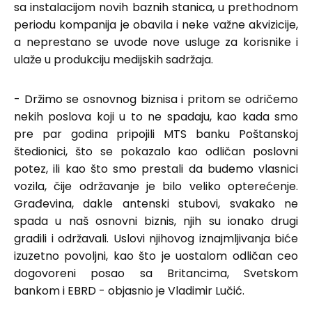
sa instalacijom novih baznih stanica, u prethodnom
periodu kompanija je obavila i neke važne akvizicije,
a neprestano se uvode nove usluge za korisnike i
ulaže u produkciju medijskih sadržaja.
- Držimo se osnovnog biznisa i pritom se odričemo
nekih poslova koji u to ne spadaju, kao kada smo
pre par godina pripojili MTS banku Poštanskoj
štedionici, što se pokazalo kao odličan poslovni
potez, ili kao što smo prestali da budemo vlasnici
vozila, čije održavanje je bilo veliko opterećenje.
Građevina, dakle antenski stubovi, svakako ne
spada u naš osnovni biznis, njih su ionako drugi
gradili i održavali. Uslovi njihovog iznajmljivanja biće
izuzetno povoljni, kao što je uostalom odličan ceo
dogovoreni posao sa Britancima, Svetskom
bankom i EBRD - objasnio je Vladimir Lučić.