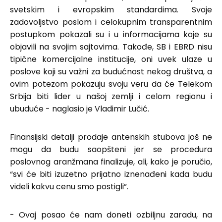
svetskim i evropskim standardima. Svoje
zadovoljstvo poslom i celokupnim transparentnim
postupkom pokazali su i u informacijama koje su
objavili na svojim sajtovima. Takođe, SB i EBRD nisu
tipične komercijalne institucije, oni uvek ulaze u
poslove koji su važni za budućnost nekog društva, a
ovim potezom pokazuju svoju veru da će Telekom
Srbija biti lider u našoj zemlji i celom regionu i
ubuduće - naglasio je Vladimir Lučić.
Finansijski detalji prodaje antenskih stubova još ne
mogu da budu saopšteni jer se procedura
poslovnog aranžmana finalizuje, ali, kako je poručio,
“svi će biti izuzetno prijatno iznenađeni kada budu
videli kakvu cenu smo postigli”.
- Ovaj posao će nam doneti ozbiljnu zaradu, na