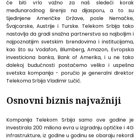
će biti vrlo važno za naš sledeći korak
međunarodnog širenja na dijasporu, a to su
Sjedinjene Američke Države, posle Nemačke,
Švajcarske, Austrije i Turske. Telekom Srbija tako
nastavlja da gradi snažna partnerstva sa najboljim i
najpoznatijim svetskim brendovima i institucijama,
kao što su Vodafon, Blumberg, Amazon, Evropska
investiciona banka, Bank of Amerika, i u ne tako
dalekoj budućnosti postaćemo velika i uspešna
svetska kompanija - poručio je generalni direktor
Telekoma Srbija Vladimir Lučić.
Osnovni biznis najvažniji
Kompanija Telekom Srbija samo ove godine je
investirala 200 miliona evra u izgradnju optičke i 4G
infrastrukture, iz godine u godinu se obaraju rekordi