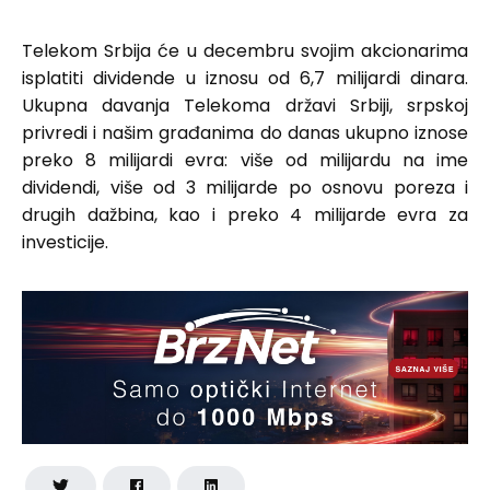
Telekom Srbija će u decembru svojim akcionarima
isplatiti dividende u iznosu od 6,7 milijardi dinara.
Ukupna davanja Telekoma državi Srbiji, srpskoj
privredi i našim građanima do danas ukupno iznose
preko 8 milijardi evra: više od milijardu na ime
dividendi, više od 3 milijarde po osnovu poreza i
drugih dažbina, kao i preko 4 milijarde evra za
investicije.