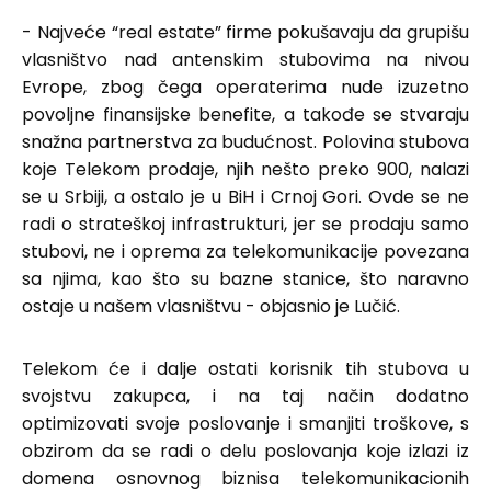
- Najveće “real estate” firme pokušavaju da grupišu
vlasništvo nad antenskim stubovima na nivou
Evrope, zbog čega operaterima nude izuzetno
povoljne finansijske benefite, a takođe se stvaraju
snažna partnerstva za budućnost. Polovina stubova
koje Telekom prodaje, njih nešto preko 900, nalazi
se u Srbiji, a ostalo je u BiH i Crnoj Gori. Ovde se ne
radi o strateškoj infrastrukturi, jer se prodaju samo
stubovi, ne i oprema za telekomunikacije povezana
sa njima, kao što su bazne stanice, što naravno
ostaje u našem vlasništvu - objasnio je Lučić.
Telekom će i dalje ostati korisnik tih stubova u
svojstvu zakupca, i na taj način dodatno
optimizovati svoje poslovanje i smanjiti troškove, s
obzirom da se radi o delu poslovanja koje izlazi iz
domena osnovnog biznisa telekomunikacionih