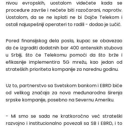
nivou evropskih, uostalom videćete kada se
procedure završe i nećete biti razočarani, naprotiv.
Uostalom, da se ne isplati ne bi Dojče Telekom i
ostali najuspešniji operateri to radili - dodao je Lučić.
Pored finansijskog dela posla, kupac se obavezao
da će izgraditi dodatnih bar 400 antenskih stubova
u Srbiji, što će Telekomu pomoći da što brže i
efikasnije implementira 5G mrežu, kao jedan od
strateških prioriteta kompanije za narednu godinu.
Uz to, partnerstvo sa Svetskom bankom i EBRD biće
od velikog značaja za nova međunarodna širenja
srpske kompanije, posebno na Severnu Ameriku.
- Mi smo se sada ne kratkoročno već strateški
razvojno i institucionalno povezali sa SB i EBRD, i to