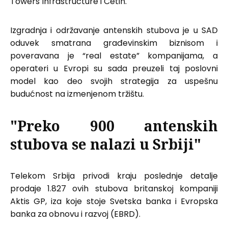
Towers Infrastructure i Cetin.
Izgradnja i održavanje antenskih stubova je u SAD
oduvek smatrana građevinskim biznisom i
poveravana je “real estate” kompanijama, a
operateri u Evropi su sada preuzeli taj poslovni
model kao deo svojih strategija za uspešnu
budućnost na izmenjenom tržištu.
"Preko 900 antenskih
stubova se nalazi u Srbiji"
Telekom Srbija privodi kraju poslednje detalje
prodaje 1.827 ovih stubova britanskoj kompaniji
Aktis GP, iza koje stoje Svetska banka i Evropska
banka za obnovu i razvoj (EBRD).