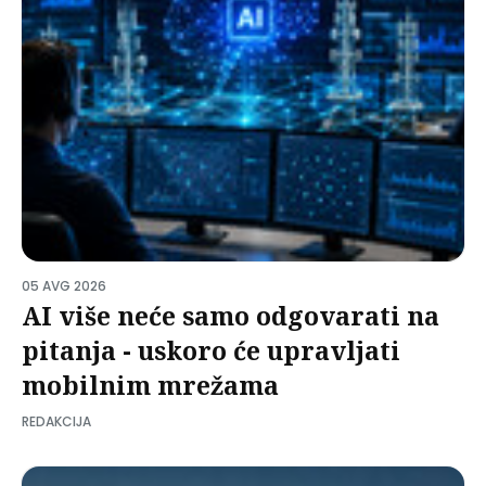
05 AVG 2026
AI više neće samo odgovarati na
pitanja - uskoro će upravljati
mobilnim mrežama
REDAKCIJA