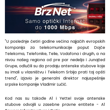
"U poslednje četiri godine većina najjačih evropskih
kompanija za telekomunikacije poput Dojče
Telekoma, Telefonike, Telie, Vodafona i drugih, a na
nivou našeg regiona od pre par nedelja i Junajted
Grupe, odlučili su da prodaju antenske stubove koje
su imali u vlasništvu i Telekom Srbija prati taj opšti
trend", izjavio je generalni direktor najuspešnije
srpske kompanije Vladimir Lučić.
Kod nas su takođe A1 i Yettel svoje antenske
stubove odvojili u zasebne pravne entitete - A1