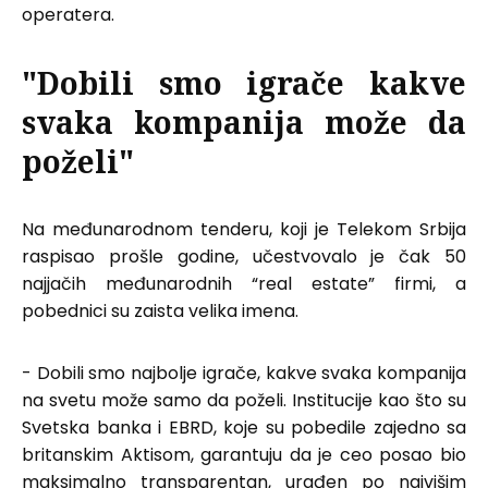
operatera.
"Dobili smo igrače kakve
svaka kompanija može da
poželi"
Na međunarodnom tenderu, koji je Telekom Srbija
raspisao prošle godine, učestvovalo je čak 50
najjačih međunarodnih “real estate” firmi, a
pobednici su zaista velika imena.
- Dobili smo najbolje igrače, kakve svaka kompanija
na svetu može samo da poželi. Institucije kao što su
Svetska banka i EBRD, koje su pobedile zajedno sa
britanskim Aktisom, garantuju da je ceo posao bio
maksimalno transparentan, urađen po najvišim