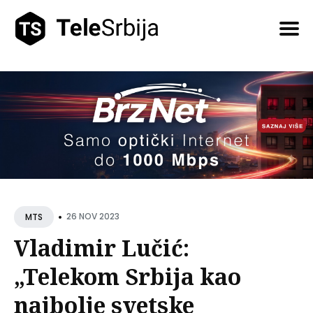
Pretražite
tekstove
•
26 NOV 2023
MTS
Vladimir Lučić:
„Telekom Srbija kao
najbolje svetske