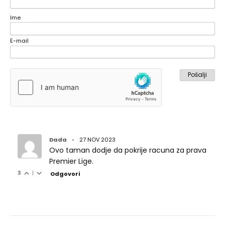
Ime
E-mail
Dada
•
27 NOV 2023
Ovo taman dodje da pokrije racuna za prava
Premier Lige.
3
|
Odgovori