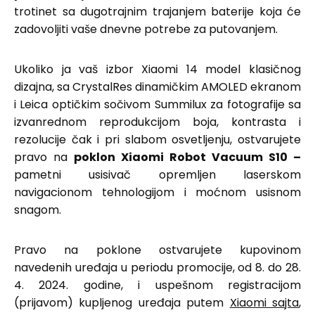
trotinet sa dugotrajnim trajanjem baterije koja će
zadovoljiti vaše dnevne potrebe za putovanjem.
Ukoliko ja vaš izbor Xiaomi 14 model klasičnog
dizajna, sa CrystalRes dinamičkim AMOLED ekranom
i Leica optičkim sočivom Summilux za fotografije sa
izvanrednom reprodukcijom boja, kontrasta i
rezolucije čak i pri slabom osvetljenju, ostvarujete
pravo na
poklon
Xiaomi Robot Vacuum S10 –
pametni usisivač opremljen laserskom
navigacionom tehnologijom i moćnom usisnom
snagom.
Pravo na poklone ostvarujete kupovinom
navedenih uređaja u periodu promocije, od 8. do 28.
4. 2024. godine, i uspešnom registracijom
(prijavom) kupljenog uređaja putem
Xiaomi sajta
,