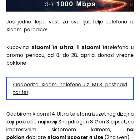
Još jedna lepa vest za sve ljubitelje telefona iz
Xiaomi porodice!
Kupovina
Xiaomi 14 Ultra
ili
Xiaomi 14
telefona u
promo periodu, od 8. do 28. aprila, donosi vredne
poklone!
Odaberite Xiaomi telefone uz MTS postpaid
tarife!
Odabirom Xiaomi 14 Ultra telefona izuzetnog dizajna
koji pokreće najnoviji Snapdragon 8 Gen 3 čipset, sa
impresivnim sistemom kamera,
na
poklon
dobijate
Xiaomi Scooter 4 Lite
(2nd Gen) -