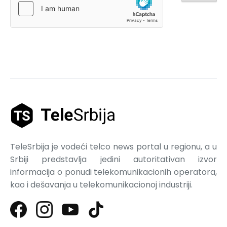
TeleSrbija je vodeći telco news portal u regionu, a u
Srbiji predstavlja jedini autoritativan izvor
informacija o ponudi telekomunikacionih operatora,
kao i dešavanja u telekomunikacionoj industriji.