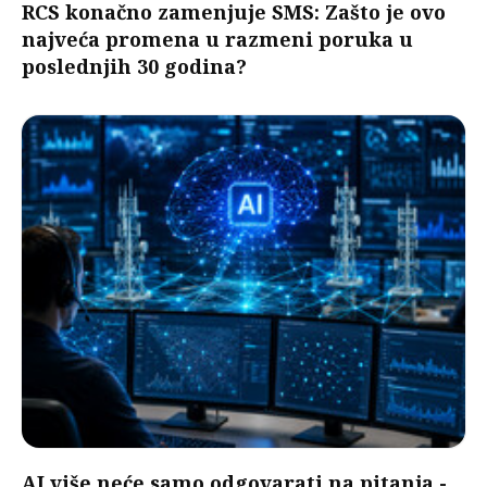
RCS konačno zamenjuje SMS: Zašto je ovo
najveća promena u razmeni poruka u
poslednjih 30 godina?
AI više neće samo odgovarati na pitanja -