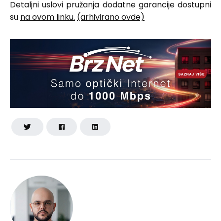
Detaljni uslovi pružanja dodatne garancije dostupni
su
na ovom linku.
(arhivirano ovde)