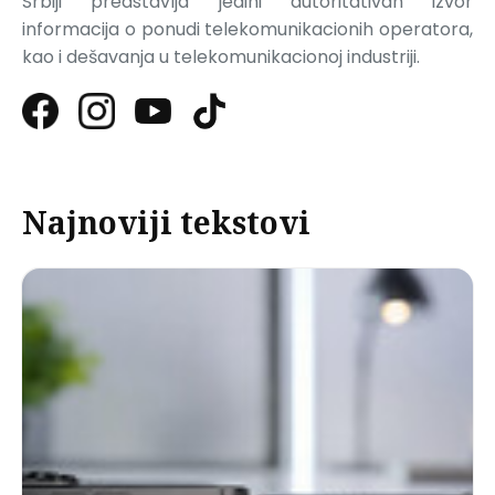
Srbiji predstavlja jedini autoritativan izvor
informacija o ponudi telekomunikacionih operatora,
kao i dešavanja u telekomunikacionoj industriji.
Najnoviji tekstovi