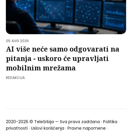
05 AVG 2026
AI više neće samo odgovarati na
pitanja - uskoro će upravljati
mobilnim mrežama
REDAKCIJA
2020-2026 ©
TeleSrbija
— Sva prava zadržana ·
Politika
privatnosti
·
Uslovi korišćenja
·
Pravne napomene
·