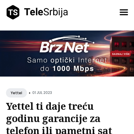
Pretražite
tekstove
•
01 JUL 2023
Yettel
Yettel ti daje treću
godinu garancije za
telefon ili pametni sat