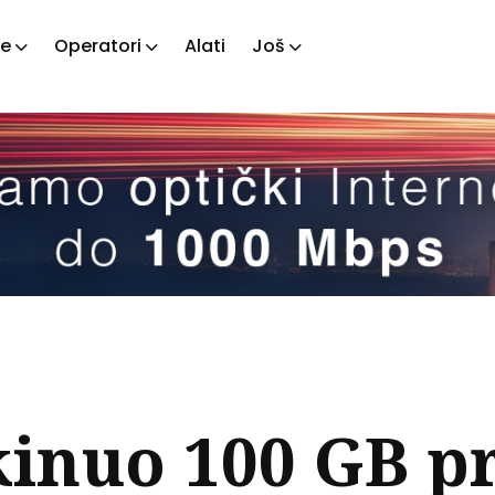
je
Operatori
Alati
Još
ažite
tove
kinuo 100 GB p