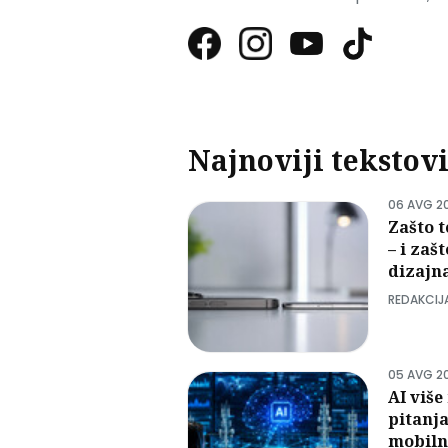
Najnoviji tekstov
06 AVG 2
Zašto t
– i zaš
dizajn
REDAKCIJ
05 AVG 2
AI viš
pitanja
mobil