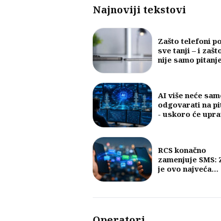
Najnoviji tekstovi
Zašto telefoni p
sve tanji – i zašt
nije samo pitanj
dizajna
AI više neće sam
odgovarati na pi
- uskoro će upra
mobilnim mreža
RCS konačno
zamenjuje SMS: 
je ovo najveća
promena u razm
poruka u posled
30 godina?
Operatori