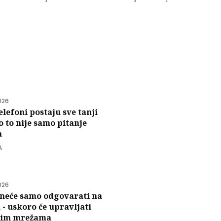
i
026
elefoni postaju sve tanji
to to nije samo pitanje
a
A
026
e neće samo odgovarati na
 - uskoro će upravljati
nim mrežama