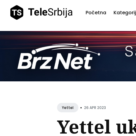
Početna
Kategori
Pretr
teks
•
26 APR 2023
Yettel
Yettel u