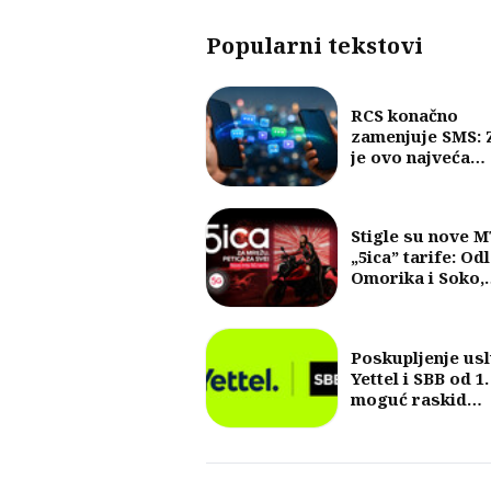
Popularni tekstovi
RCS konačno
zamenjuje SMS: 
je ovo najveća
promena u razm
poruka u posled
30 godina?
Stigle su nove 
„5ica” tarife: Od
Omorika i Soko,
fokus na 5G i vel
količine internet
Poskupljenje us
Yettel i SBB od 1.
moguć raskid
ugovora