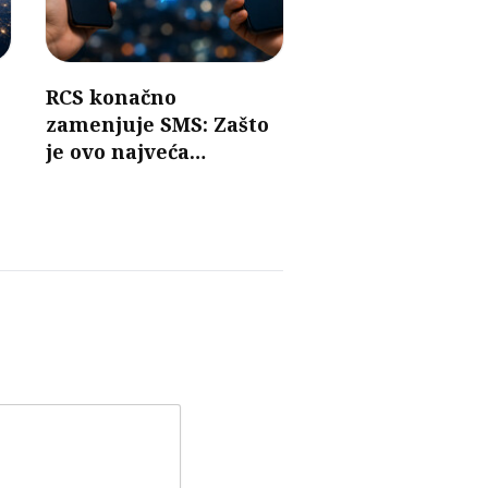
RCS konačno
zamenjuje SMS: Zašto
je ovo najveća
promena u razmeni
poruka u poslednjih 30
godina?