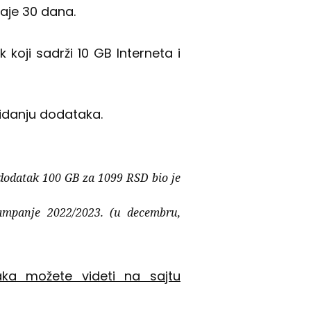
traje 30 dana.
oji sadrži 10 GB Interneta i
kidanju dodataka.
 dodatak 100 GB za 1099 RSD bio je
mpanje 2022/2023. (u decembru,
aka možete videti na sajtu