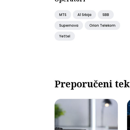
MTS
A1 Srbija
SBB
Supernova
Orion Telekom
Yettel
Preporučeni tek