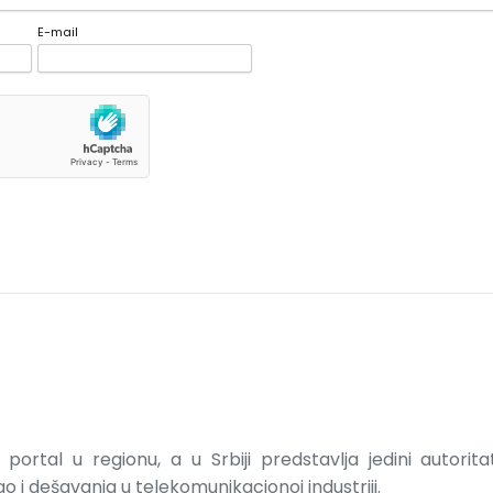
E-mail
portal u regionu, a u Srbiji predstavlja jedini autorit
 i dešavanja u telekomunikacionoj industriji.