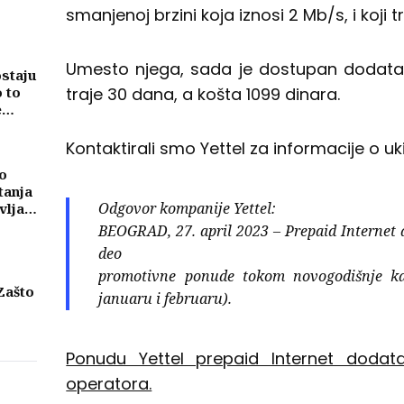
smanjenoj brzini koja iznosi 2 Mb/s, i koji 
Umesto njega, sada je dostupan dodatak k
ostaju
traje 30 dana, a košta 1099 dinara.
o to
e
Kontaktirali smo Yettel za informacije o u
o
tanja
Odgovor kompanije Yettel:
vljati
ma
BEOGRAD, 27. april 2023 – Prepaid Internet
deo
promotivne ponude tokom novogodišnje ka
Zašto
januaru i februaru).
eni
njih
Ponudu Yettel prepaid Internet dodat
operatora.