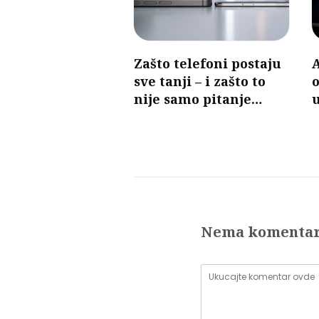
Zašto telefoni postaju
A
sve tanji – i zašto to
o
nije samo pitanje
u
dizajna
Nema komenta