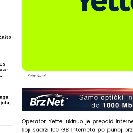
Zašto
eni
njih
MTS
laze
Foto: Yettel
ike
a
luga
 jula,
Operator Yettel ukinuo je prepaid Inter
koji sadrži 100 GB Interneta po punoj brz