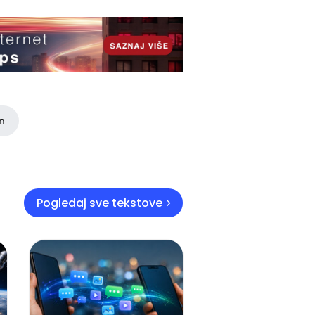
in
Pogledaj sve tekstove