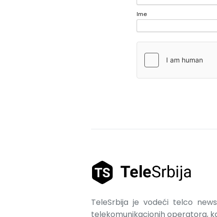
Ime
TeleSrbija je vodeći telco news 
telekomunikacionih operatora, kao