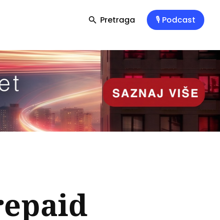
Pretraga
🎙️ Podcast
repaid