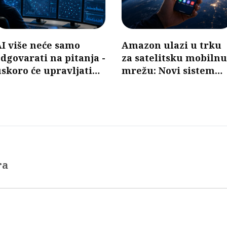
I više neće samo
Amazon ulazi u trku
dgovarati na pitanja -
za satelitsku mobilnu
skoro će upravljati
mrežu: Novi sistem
mobilnim mrežama
mogao bi da poveže
telefone bez baznih
stanica
ra