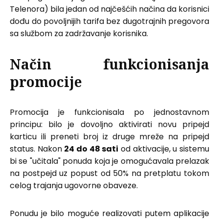
Telenora) bila jedan od najčešćih načina da korisnici
dođu do povoljnijih tarifa bez dugotrajnih pregovora
sa službom za zadržavanje korisnika.
Način funkcionisanja
promocije
Promocija je funkcionisala po jednostavnom
principu: bilo je dovoljno aktivirati novu pripejd
karticu ili preneti broj iz druge mreže na pripejd
status. Nakon
24 do 48 sati
od aktivacije, u sistemu
bi se "učitala" ponuda koja je omogućavala prelazak
na postpejd uz popust od 50% na pretplatu tokom
celog trajanja ugovorne obaveze.
Ponudu je bilo moguće realizovati putem aplikacije