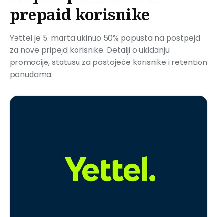
prepaid korisnike
Yettel je 5. marta ukinuo 50% popusta na postpejd
za nove pripejd korisnike. Detalji o ukidanju
promocije, statusu za postojeće korisnike i retention
ponudama.