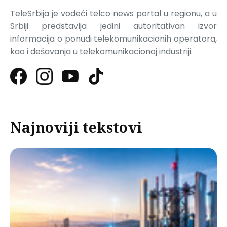
TeleSrbija je vodeći telco news portal u regionu, a u
Srbiji predstavlja jedini autoritativan izvor
informacija o ponudi telekomunikacionih operatora,
kao i dešavanja u telekomunikacionoj industriji.
Najnoviji tekstovi