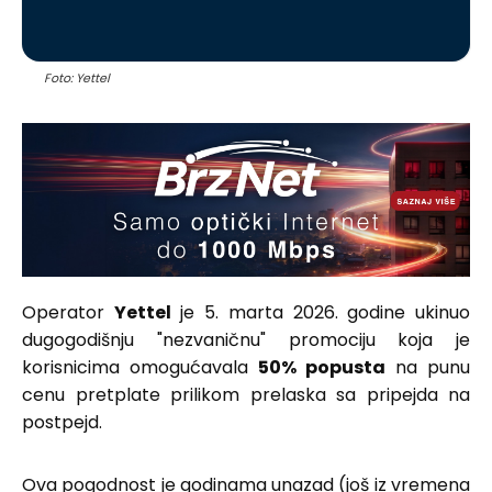
Foto: Yettel
Operator
Yettel
je 5. marta 2026. godine ukinuo
dugogodišnju "nezvaničnu" promociju koja je
korisnicima omogućavala
50% popusta
na punu
cenu pretplate prilikom prelaska sa pripejda na
postpejd.
Ova pogodnost je godinama unazad (još iz vremena