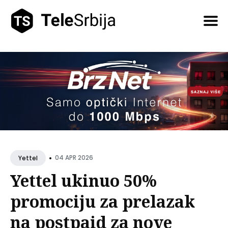
Pretražite
tekstove
•
04 APR 2026
Yettel
Yettel ukinuo 50%
promociju za prelazak
na postpaid za nove