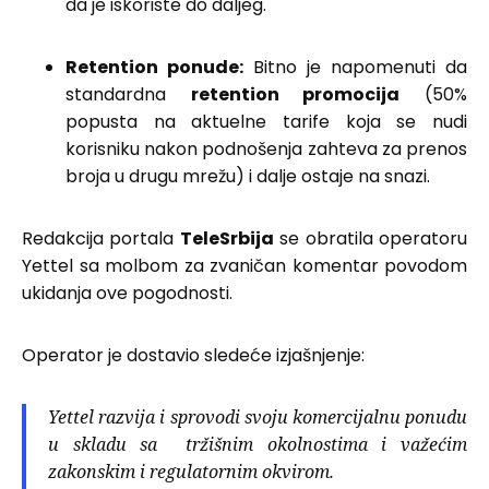
da je iskoriste do daljeg.
Retention ponude:
Bitno je napomenuti da
standardna
retention promocija
(50%
popusta na aktuelne tarife koja se nudi
korisniku nakon podnošenja zahteva za prenos
broja u drugu mrežu) i dalje ostaje na snazi.
Redakcija portala
TeleSrbija
se obratila operatoru
Yettel sa molbom za zvaničan komentar povodom
ukidanja ove pogodnosti.
Operator je dostavio sledeće izjašnjenje:
Yettel razvija i sprovodi svoju komercijalnu ponudu
u skladu sa tržišnim okolnostima i važećim
zakonskim i regulatornim okvirom.