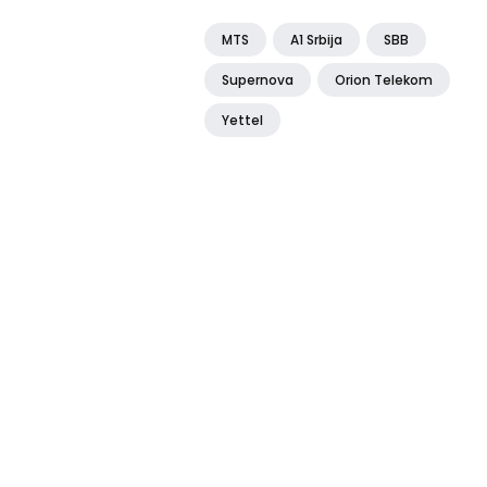
MTS
A1 Srbija
SBB
Supernova
Orion Telekom
Yettel