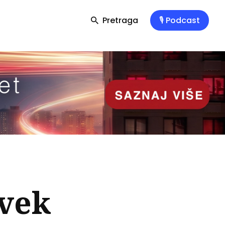
Pretraga
🎙️ Podcast
uvek