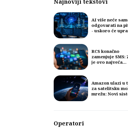
Najnoviji tekstovi
AI više neće sam
odgovarati na pi
- uskoro će upra
mobilnim mreža
RCS konačno
zamenjuje SMS: 
je ovo najveća
promena u razm
poruka u posled
30 godina?
Amazon ulazi u 
za satelitsku mo
mrežu: Novi sis
mogao bi da pov
telefone bez baz
stanica
Operatori