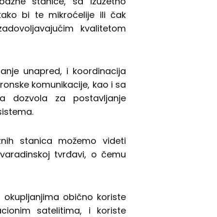
bazne stanice, sa izuzetno
ko bi te mikroćelije ili čak
 zadovoljavajućim kvalitetom
anje unapred, i koordinacija
ronske komunikacije, kao i sa
a dozvola za postavljanje
sistema.
znih stanica možemo videti
ovaradinskoj tvrđavi, o čemu
 okupljanjima obično koriste
cionim satelitima, i koriste