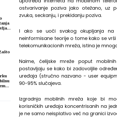
upotreba Interneta na mobilnom telef
ostvarivanje poziva jako otežano, uz p
zvuka, seckanju, i prekidanju poziva.
o
tanja
vljati
I ako se uoči svakog okupljanja na 
ma
neinformisane teorije o tome kako se vrši
telekomunikacionih mreža, istina je mnogo
Zašto
Naime, ćelijske mreže poput mobilnih
eni
njih
postavljaju se kako bi zadovoljile određe
uređaja (stručno nazvano - user equipm
trku
bilnu
90-95% slučajeva.
tem
eže
nih
Izgradnja mobilnih mreža koje bi mog
korisničkih uređaja koncentrisanih na jed
je ne samo neisplativo već na granici izvodl