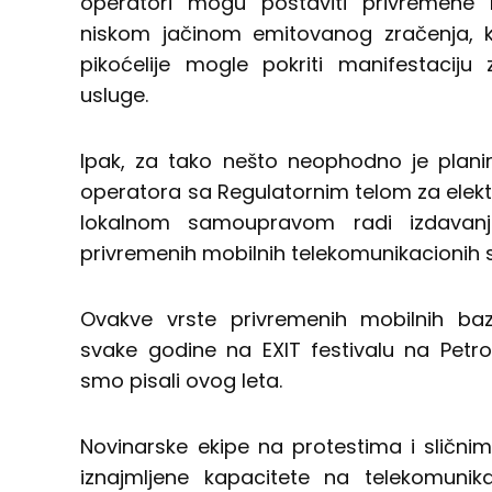
operatori mogu postaviti privremene 
niskom jačinom emitovanog zračenja, ka
pikoćelije mogle pokriti manifestaciju
usluge.
Ipak, za tako nešto neophodno je planir
operatora sa Regulatornim telom za elekt
lokalnom samoupravom radi izdavanj
privremenih mobilnih telekomunikacionih 
Ovakve vrste privremenih mobilnih ba
svake godine na EXIT festivalu na Petr
smo pisali ovog leta.
Novinarske ekipe na protestima i sličnim
iznajmljene kapacitete na telekomunika