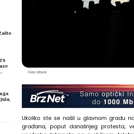
Zašto
eni
njih
MTS
laze
Foto: iStock
ike
a
luga
 jula,
Ukoliko ste se našli u glavnom gradu n
građana, poput današnjeg protesta, ve