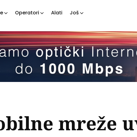
je
Operatori
Alati
Još
ažite
tove
obilne mreže 