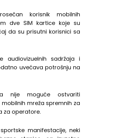
sečan korisnik mobilnih
rem dve SIM kartice koje su
j da su prisutni korisnici sa
 audiovizuelnih sadržaja i
dodatno uvećava potrošnju na
a nije moguće ostvariti
nja mobilnih mreža spremnih za
a za operatore.
sportske manifestacije, neki