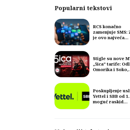
Popularni tekstovi
RCS konačno
zamenjuje SMS: 
je ovo najveća
promena u razm
poruka u posled
30 godina?
Stigle su nove 
„5ica” tarife: Od
Omorika i Soko,
fokus na 5G i vel
količine internet
Poskupljenje us
Yettel i SBB od 1.
moguć raskid
ugovora