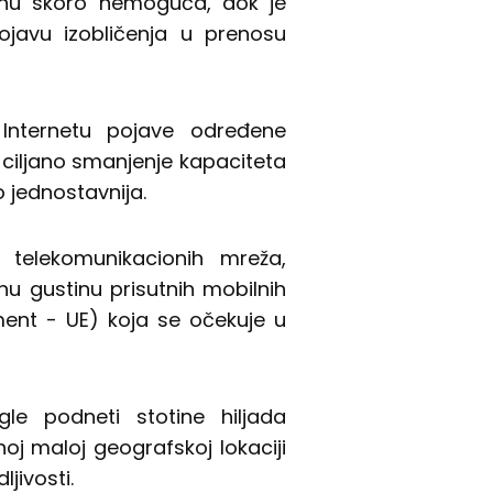
onu skoro nemoguća, dok je
ojavu izobličenja u prenosu
Internetu pojave određene
 ciljano smanjenje kapaciteta
 jednostavnija.
 telekomunikacionih mreža,
nu gustinu prisutnih mobilnih
ent - UE) koja se očekuje u
le podneti stotine hiljada
noj maloj geografskoj lokaciji
jivosti.