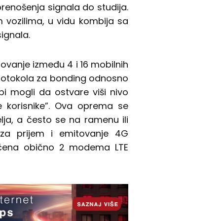
renošenja signala do studija.
vozilima, u vidu kombija sa
ignala.
ovanje između 4 i 16 mobilnih
protokola za bonding odnosno
bi mogli da ostvare viši nivo
e korisnike”. Ova oprema se
ja, a često se na ramenu ili
 za prijem i emitovanje 4G
ačena obično 2 modema LTE