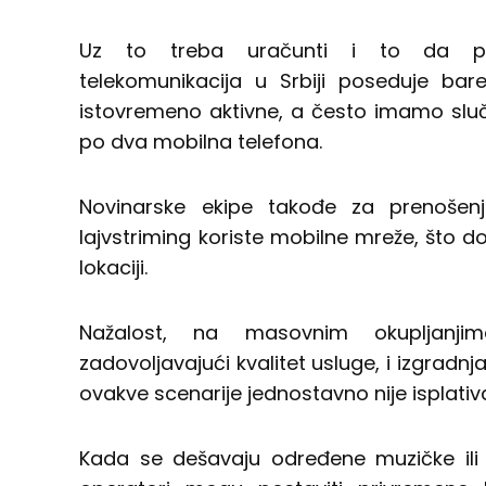
Uz to treba uračunti i to da pro
telekomunikacija u Srbiji poseduje ba
istovremeno aktivne, a često imamo sluča
po dva mobilna telefona.
Novinarske ekipe takođe za prenošenje
lajvstriming koriste mobilne mreže, što 
lokaciji.
Nažalost, na masovnim okupljanjim
zadovoljavajući kvalitet usluge, i izgrad
ovakve scenarije jednostavno nije isplativ
Kada se dešavaju određene muzičke ili 