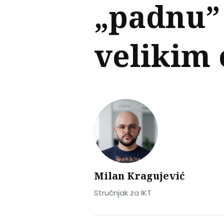
„padnu” 
velikim
Milan Kragujević
Stručnjak za IKT