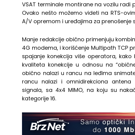
VSAT terminale montirane na vozilu radi p
Ovako nešto možemo videti na RTS-ovim 
A/V opremom i uređajima za prenošenje s
Manje redakcije obično primenjuju kombin
4G modema, i korišćenje Multipath TCP 
spajanje konekcija više operatora, kako 
kvaliteta konekcije u odnosu na “običn
obično nalazi u rancu na leđima snimatel
rancu nalazi i omnidirekciona antena
signala, sa 4x4 MIMO, na koju su nak
kategorije 16.