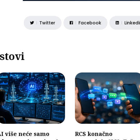
Twitter
Facebook
Linked
stovi
I više neće samo
RCS konačno