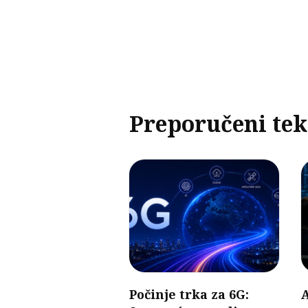
Preporučeni tek
Počinje trka za 6G:
A