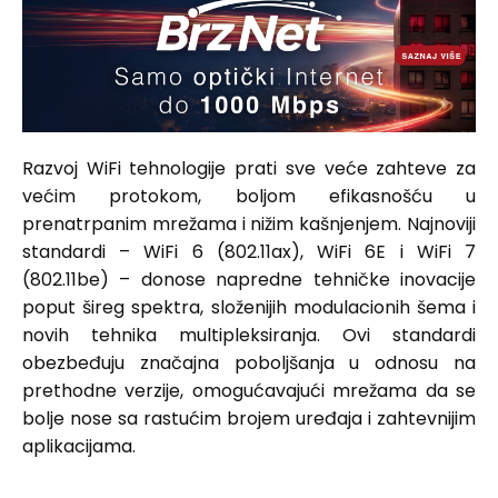
Razvoj WiFi tehnologije prati sve veće zahteve za
većim protokom, boljom efikasnošću u
prenatrpanim mrežama i nižim kašnjenjem. Najnoviji
standardi – WiFi 6 (802.11ax), WiFi 6E i WiFi 7
(802.11be) – donose napredne tehničke inovacije
poput šireg spektra, složenijih modulacionih šema i
novih tehnika multipleksiranja. Ovi standardi
obezbeđuju značajna poboljšanja u odnosu na
prethodne verzije, omogućavajući mrežama da se
bolje nose sa rastućim brojem uređaja i zahtevnijim
aplikacijama.