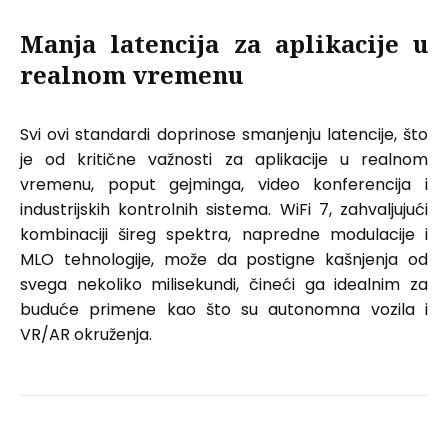
Manja latencija za aplikacije u
realnom vremenu
Svi ovi standardi doprinose smanjenju latencije, što
je od kritične važnosti za aplikacije u realnom
vremenu, poput gejminga, video konferencija i
industrijskih kontrolnih sistema. WiFi 7, zahvaljujući
kombinaciji šireg spektra, napredne modulacije i
MLO tehnologije, može da postigne kašnjenja od
svega nekoliko milisekundi, čineći ga idealnim za
buduće primene kao što su autonomna vozila i
VR/AR okruženja.