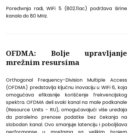
Poređwnja radi, WiFi 5 (802.11ac) podržava širine
kanala do 80 MHz.
OFDMA: Bolje upravljanje
mrežnim resursima
Orthogonal Frequency-Division Multiple Access
(OFDMA) predstavlja ključnu inovaciju u WiFi 6, koja
omogućava efikasnije korišćenje frekvencijskog
spektra. OFDMA deli svaki kanal na male podkanale
(Resource Units - RU), omogućavajući više uređaja
da paralelno prenose podatke bez čekanja na
slobodan kanal. Ovo smanjuje latenciju i poboljšava
performanse u mrežama sa velikim brojem