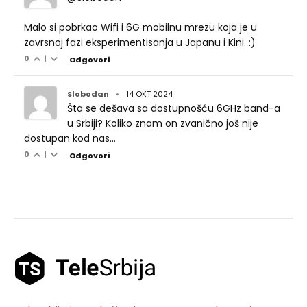
Malo si pobrkao Wifi i 6G mobilnu mrezu koja je u
zavrsnoj fazi eksperimentisanja u Japanu i Kini. :)
0
|
Odgovori
Slobodan
•
14 OKT 2024
Šta se dešava sa dostupnošću 6GHz band-a
u Srbiji? Koliko znam on zvanično još nije
dostupan kod nas...
0
|
Odgovori