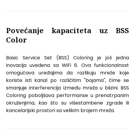
Povećanje kapaciteta uz BSS
Color
Basic Service Set (BSS) Coloring je još jedna
inovacija uvedena sa WiFi 6. Ova funkcionalnost
omogućava uređajima da razlikuju mreže koje
koriste isti kanal po različitim "bojama", čime se
smanjuje interferencija između mreža u blizini. BSS
Coloring poboljšava performanse u prenatrpanim
okruženjima, kao što su višestambene zgrade ili
kancelarijski prostori sa velikim brojem mreža.