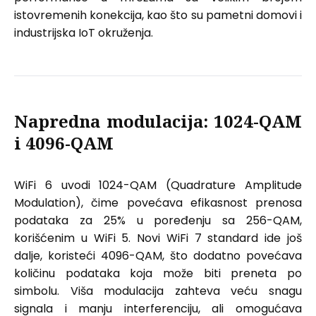
istovremenih konekcija, kao što su pametni domovi i
industrijska IoT okruženja.
Napredna modulacija: 1024-QAM
i 4096-QAM
WiFi 6 uvodi 1024-QAM (Quadrature Amplitude
Modulation), čime povećava efikasnost prenosa
podataka za 25% u poređenju sa 256-QAM,
korišćenim u WiFi 5. Novi WiFi 7 standard ide još
dalje, koristeći 4096-QAM, što dodatno povećava
količinu podataka koja može biti preneta po
simbolu. Viša modulacija zahteva veću snagu
signala i manju interferenciju, ali omogućava