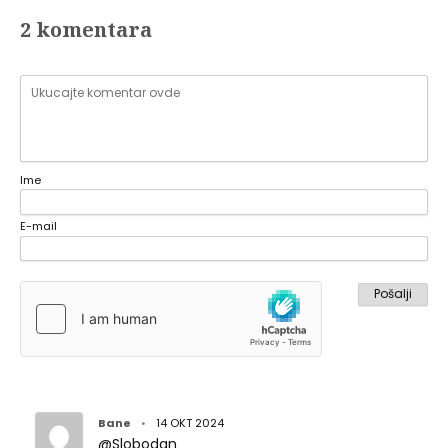
2 komentara
Ime
E-mail
Bane
•
14 OKT 2024
@Slobodan