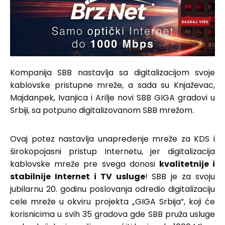
Kompanija SBB nastavlja sa digitalizacijom svoje
kablovske pristupne mreže, a sada su Knjaževac,
Majdanpek, Ivanjica i Arilje novi SBB GIGA gradovi u
Srbiji, sa potpuno digitalizovanom SBB mrežom.
Ovaj potez nastavlja unapređenje mreže za KDS i
širokopojasni pristup Internetu, jer digitalizacija
kablovske mreže pre svega donosi
kvalitetnije i
stabilnije Internet i TV usluge
! SBB je za svoju
jubilarnu 20. godinu poslovanja odredio digitalizaciju
cele mreže u okviru projekta „GIGA Srbija”, koji će
korisnicima u svih 35 gradova gde SBB pruža usluge