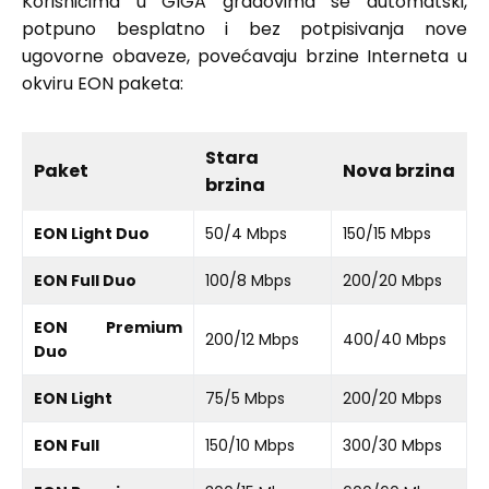
Korisnicima u GIGA gradovima se automatski,
potpuno besplatno i bez potpisivanja nove
ugovorne obaveze, povećavaju brzine Interneta u
okviru EON paketa:
Stara
Paket
Nova brzina
brzina
EON Light Duo
50/4 Mbps
150/15 Mbps
EON Full Duo
100/8 Mbps
200/20 Mbps
EON Premium
200/12 Mbps
400/40 Mbps
Duo
EON Light
75/5 Mbps
200/20 Mbps
EON Full
150/10 Mbps
300/30 Mbps