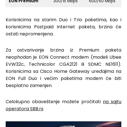
EON Premium
300/15 Mbps
600/60 Mbps
Korisnicima na starim Duo i Trio paketima, kao i
korisnicima Postpaid Internet paketa, brzina će
ostati nepromenjena.
Za ostvarivanje brzina iz Premium paketa
neophodan je EON Connect modem (modeli Ubee
EVW32c, Technicolor CGA2121 ili SDMC NE1611).
Korisnicima sa Cisco Home Gateway uređajima na
EON Full Duo i većim paketima modem će biti
besplatno zamenjen.
Celokupno obaveštenje možete pročitati
na sajtu
operatora SBB.rs