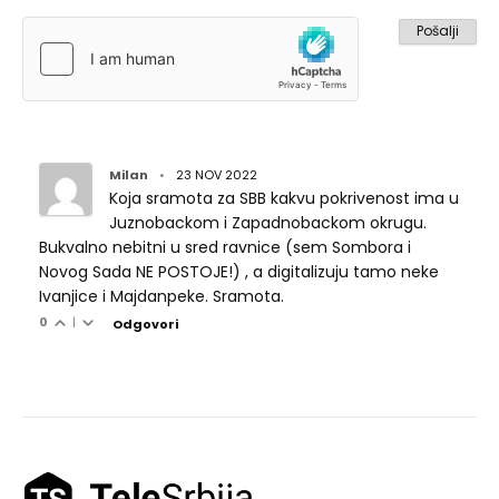
Milan
•
23 NOV 2022
Koja sramota za SBB kakvu pokrivenost ima u
Juznobackom i Zapadnobackom okrugu.
Bukvalno nebitni u sred ravnice (sem Sombora i
Novog Sada NE POSTOJE!) , a digitalizuju tamo neke
Ivanjice i Majdanpeke. Sramota.
0
|
Odgovori