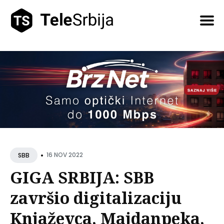
Pretražite
tekstove
•
16 NOV 2022
SBB
GIGA SRBIJA: SBB
završio digitalizaciju
Knjaževca, Majdanpeka,