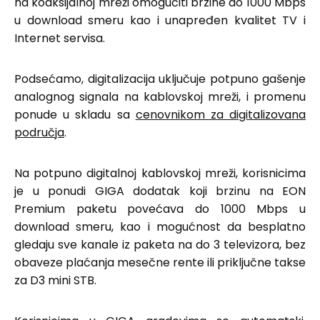
na koaksijalnoj mreži omogućiti brzine do 1000 Mbps
u download smeru kao i unapređen kvalitet TV i
Internet servisa.
Podsećamo, digitalizacija uključuje potpuno gašenje
analognog signala na kablovskoj mreži, i promenu
ponude u skladu sa
cenovnikom za digitalizovana
područja
.
Na potpuno digitalnoj kablovskoj mreži, korisnicima
je u ponudi GIGA dodatak koji brzinu na EON
Premium paketu povećava do 1000 Mbps u
download smeru, kao i mogućnost da besplatno
gledaju sve kanale iz paketa na do 3 televizora, bez
obaveze plaćanja mesečne rente ili priključne takse
za D3 mini STB.