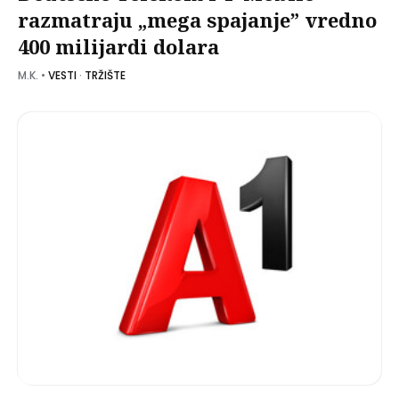
razmatraju „mega spajanje” vredno
400 milijardi dolara
M.K.
•
VESTI
·
TRŽIŠTE