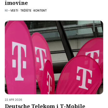
imovine
N1
•
VESTI
·
TRŽIŠTE
·
KONTENT
22 APR 2026
Deutsche Telekom i T-Mobile