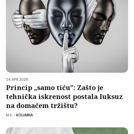
24 APR 2026
Princip „samo tiću”: Zašto je
tehnička iskrenost postala luksuz
na domaćem tržištu?
M.K.
•
KOLUMNA