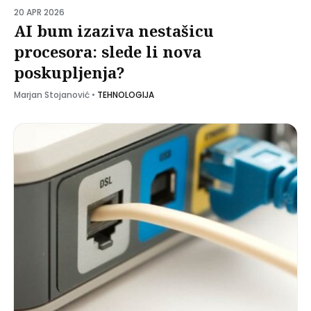
20 APR 2026
AI bum izaziva nestašicu
procesora: slede li nova
poskupljenja?
Marjan Stojanović
•
TEHNOLOGIJA