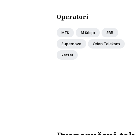
stanica
Operatori
MTS
A1 Srbija
SBB
Supernova
Orion Telekom
Yettel