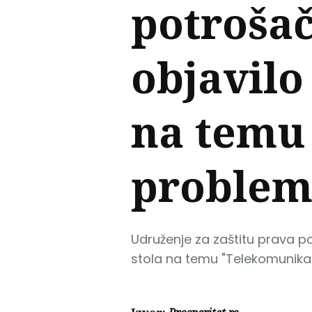
potrošač
objavilo
na temu
problem
Udruženje za zaštitu prava p
stola na temu "Telekomunika