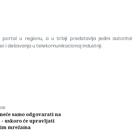
portal u regionu, a u Srbiji predstavlja jedini autorit
 i dešavanja u telekomunikacionoj industriji.
i
026
e neće samo odgovarati na
 - uskoro će upravljati
nim mrežama