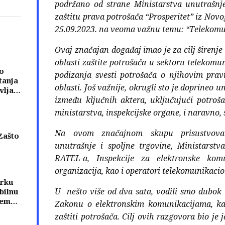
podržano od strane Ministarstva unutrašnje
a
zaštitu prava potrošača “Prosperitet” iz Novo
25.09.2023. na veoma važnu temu: “Telekomu
Ovaj značajan događaj imao je za cilj širenje 
oblasti zaštite potrošača u sektoru telekomun
o
podizanja svesti potrošača o njihovim pra
tanja
oblasti. Još važnije, okrugli sto je doprineo
vljati
između ključnih aktera, uključujući potroša
ma
ministarstva, inspekcijske organe, i naravno,
Na ovom značajnom skupu prisustvovali
Zašto
unutrašnje i spoljne trgovine, Ministarstv
eni
RATEL-a, Inspekcije za elektronske komu
njih
organizacija, kao i operatori telekomunikacio
trku
U nešto više od dva sata, vodili smo dubok
bilnu
tem
Zakonu o elektronskim komunikacijama, k
eže
zaštiti potrošača. Cilj ovih razgovora bio je
nih