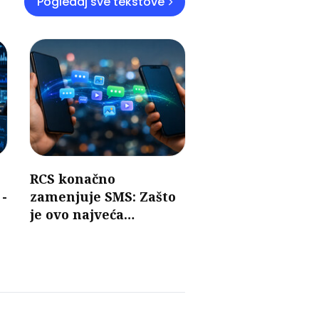
Pogledaj sve tekstove
RCS konačno
 -
zamenjuje SMS: Zašto
je ovo najveća
promena u razmeni
poruka u poslednjih 30
godina?