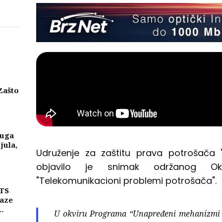
Zašto
eni
njih
luga
 jula,
Udruženje za zaštitu prava potrošača 
objavilo je snimak održanog O
"Telekomunikacioni problemi potrošača".
MTS
laze
U okviru Programa “Unapređeni mehanizmi u 
ike