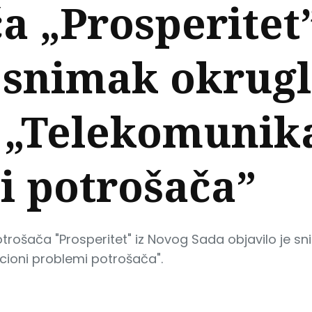
a „Prosperitet
 snimak okrugl
 „Telekomunik
i potrošača”
otrošača "Prosperitet" iz Novog Sada objavilo je 
cioni problemi potrošača".