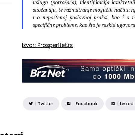
usluga (potrošača), identifikacija konkret
suočavaju, te razmatranje mogućih načina n
i o nepoštenoj poslovnoj praksi, kao i o 
specifične probleme, kao što je raskid ugovor
Izvor: Prosperitet.rs
Twitter
Facebook
Linked