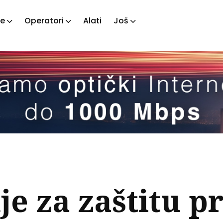
je
Operatori
Alati
Još
ažite
tove
e za zaštitu p