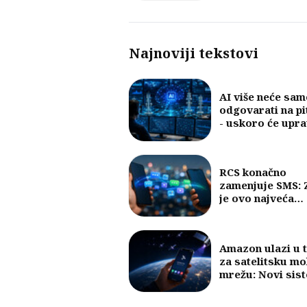
količine internet
Najnoviji tekstovi
AI više neće sam
odgovarati na pi
- uskoro će upra
mobilnim mreža
RCS konačno
zamenjuje SMS: 
je ovo najveća
promena u razm
poruka u posled
30 godina?
Amazon ulazi u 
za satelitsku mo
mrežu: Novi sis
mogao bi da pov
telefone bez baz