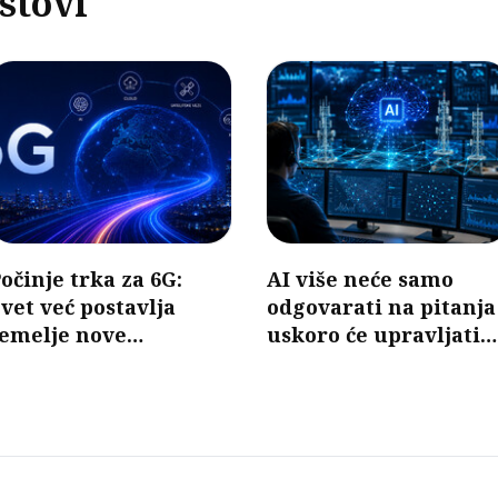
stovi
očinje trka za 6G:
AI više neće samo
vet već postavlja
odgovarati na pitanja
temelje nove
uskoro će upravljati
generacije mobilnih
mobilnim mrežama
mreža