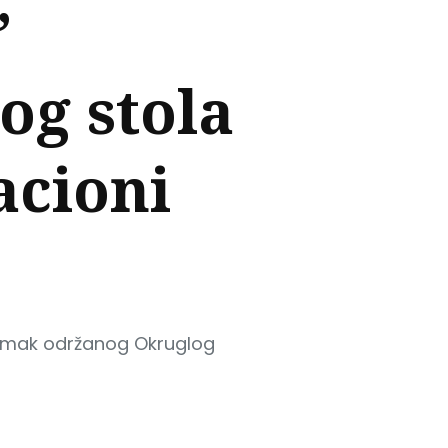
”
og stola
acioni
snimak održanog Okruglog