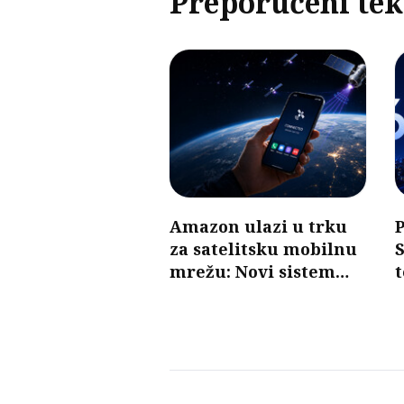
Preporučeni tek
Amazon ulazi u trku
P
za satelitsku mobilnu
S
mrežu: Novi sistem
mogao bi da poveže
telefone bez baznih
stanica