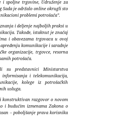
 i spoljne trgovine, Udruženje za
g Sada je održalo online okrugli sto
nikacioni problemi potrošača”.
znanja i deljenje najboljih praksi u
ikacija. Takođe, istaknut je značaj
vima i obavezama trgovaca u ovoj
 unapređenju komunikacije i saradnje
čke organizacije, trgovce, resorna
 samih potrošača.
 su predstavnici Ministarstva
a informisanja i telekomunikacija,
nikacije, kolege iz potrošačkih
nih usluga.
 i konstruktivan razgovor o novom
ao i budućim izmenama Zakona o
 jasan – poboljšanje prava korisnika