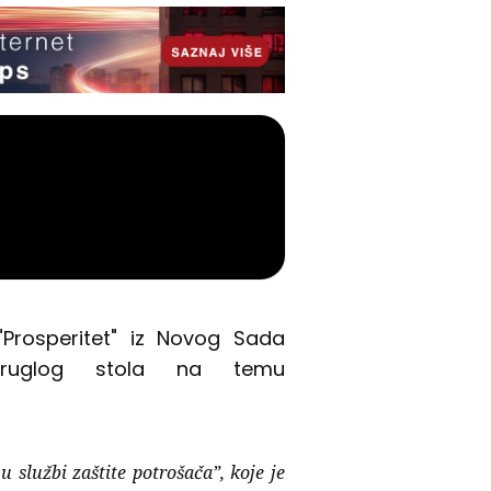
"Prosperitet" iz Novog Sada
kruglog stola na temu
službi zaštite potrošača”, koje je