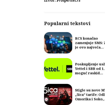
Izvor:
Prosperitet.rs
Popularni tekstovi
RCS konačno
zamenjuje SMS: 
je ovo najveća
promena u razm
poruka u posled
30 godina?
Poskupljenje us
Yettel i SBB od 1.
moguć raskid
ugovora
Stigle su nove 
„5ica” tarife: Od
Omorika i Soko,
fokus na 5G i vel