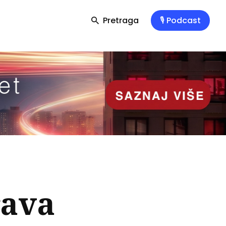
Pretraga
🎙️ Podcast
rava