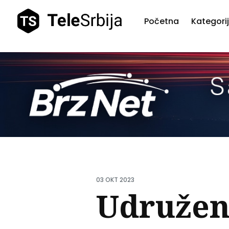
Početna
Kategori
Pretr
teks
03 OKT 2023
Udruženj