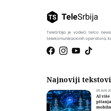
TeleSrbija je vodeći telco news 
telekomunikacionih operatora, kao
Najnoviji tekstov
05 AVG 2
AI viš
pitanja
mobil