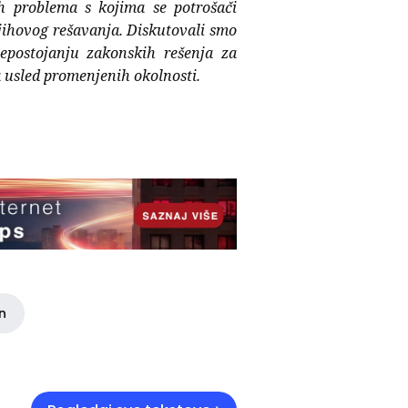
nih problema s kojima se potrošači
jihovog rešavanja. Diskutovali smo
nepostojanju zakonskih rešenja za
a usled promenjenih okolnosti.
in